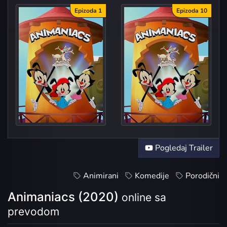
Epizoda 1
Epizoda 10
Jurassic Lark/Suspe...
Anima-Nyet/Babysitt...
Pogledaj Trailer
Animirani
Komedije
Porodični
Animaniacs (2020)
online sa
prevodom