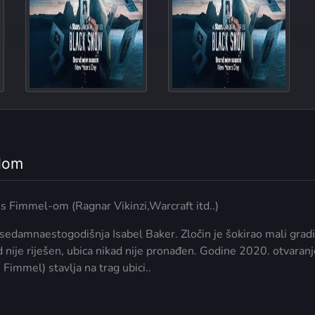
The Lo
odom
is Fimmel-om (Ragnar Vikinzi,Warcraft itd..)
sedamnaestogodišnja Isabel Baker. Zločin je šokirao mali gradić 
d nije riješen, ubica nikad nije pronađen. Godine 2020. otvaran
Fimmel) stavlja na trag ubici..