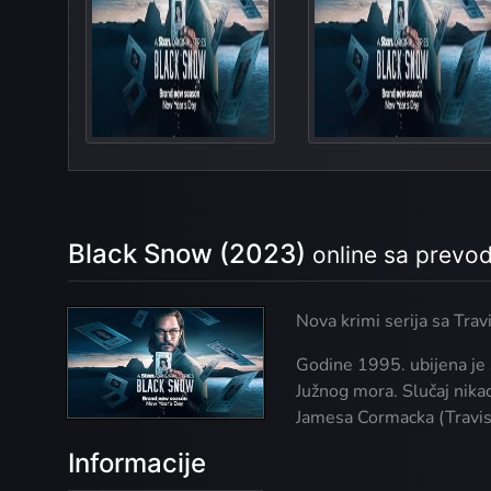
Unfinished B
Pr
Black Snow (2023)
online sa prev
Nova krimi serija sa Trav
Godine 1995. ubijena je 
Južnog mora. Slučaj nika
Jamesa Cormacka (Travis 
Informacije