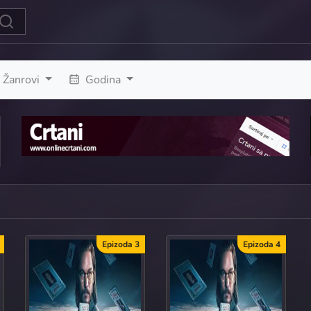
Žanrovi
Godina
Epizoda 3
Epizoda 4