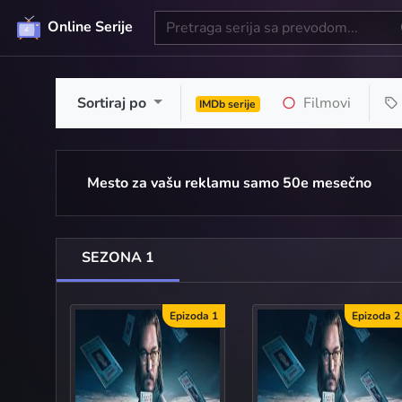
Online Serije
Sortiraj po
Filmovi
IMDb serije
Mesto za vašu reklamu samo 50e mesečno
SEZONA 1
Epizoda 1
Epizoda 2