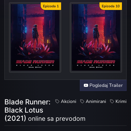
Epizoda 1
Epizoda 10
City of
Clair
Pogledaj Trailer
Blade Runner:
Akcioni
Animirani
Krimi
Black Lotus
(2021)
online sa prevodom