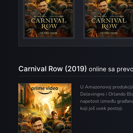
Some Dark Go
Carnival Row (2019)
online sa pre
U Amazonovoj produkciji 
Delevingne i Orlando Blo
napetost između građana i
koji još uvek postoji.