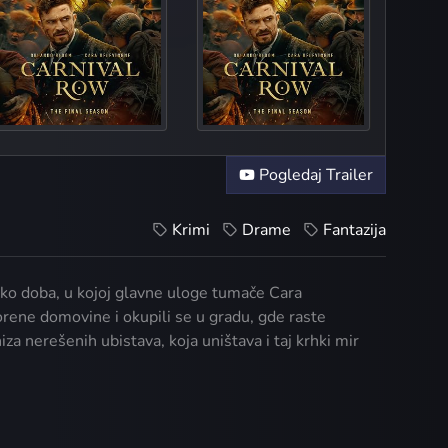
Grieve
Unaccompan
The W
Pogledaj Trailer
Krimi
Drame
Fantazija
nsko doba, u kojoj glavne uloge tumače Cara
orene domovine i okupili se u gradu, gde raste
za nerešenih ubistava, koja uništava i taj krhki mir