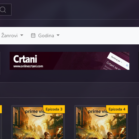
Žanrovi
Godina
Epizoda 3
Epizoda 4