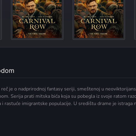
Kingdoms of t
The Joining of Unlike
vodom
reč je o nadprirodnoj fantasy seriji, smeštenoj u neoviktorija
om. Serija prati mitska bića koja su pobegla iz svoje ratom raz
 rastuće imigrantske populacije. U središtu drame je istraga ni