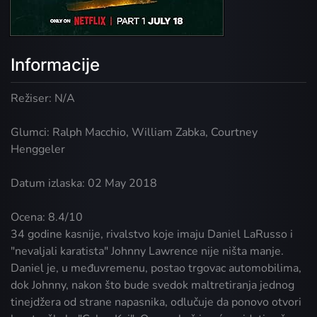
Informacije
Režiser: N/A
Glumci: Ralph Macchio, William Zabka, Courtney
Henggeler
Datum izlaska: 02 May 2018
Ocena: 8.4/10
34 godine kasnije, rivalstvo koje imaju Daniel LaRusso i
"nevaljali karatista" Johnny Lawrence nije ništa manje.
Daniel je, u međuvremenu, postao trgovac automobilima,
dok Johnny, nakon što bude svedok maltretiranja jednog
tinejdžera od strane napasnika, odlučuje da ponovo otvori