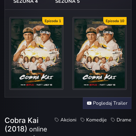
SEZONA 4
SEZONA 5
Epizoda 1
Epizoda 10
Ace Deg
Pogledaj Trailer
Cobra Kai
Akcioni
Komedije
Drame
(2018)
online