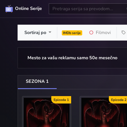
Online Serije
Sortiraj po
Filmovi
IMDb serije
Mesto za vašu reklamu samo 50e mesečno
SEZONA 1
Epizoda 1
Epizoda 2