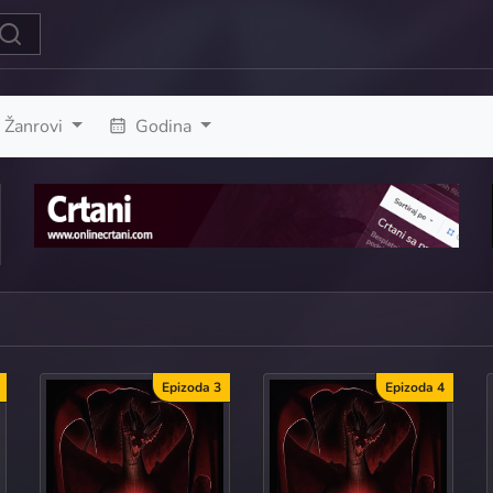
Žanrovi
Godina
Epizoda 3
Epizoda 4