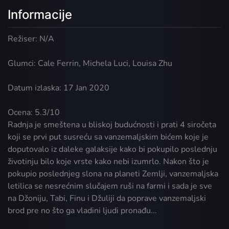
Informacije
Režiser: N/A
Glumci: Cale Ferrin, Michela Luci, Louisa Zhu
Datum izlaska: 17 Jan 2020
Ocena: 5.3/10
Radnja je smeštena u bliskoj budućnosti i prati 4 siročeta
koji se prvi put susreću sa vanzemaljskim bićem koje je
doputovalo iz daleke galaksije kako bi pokupilo poslednju
životinju bilo koje vrste kako nebi izumrlo. Nakon što je
pokupio poslednjeg slona na planeti Zemlji, vanzemaljska
letilica se nesrećnim slučajem ruši na farmi i sada je sve
na Džoniju, Tabi, Finu i Džuliji da poprave vanzemaljski
brod pre no što ga vladini ljudi pronađu...