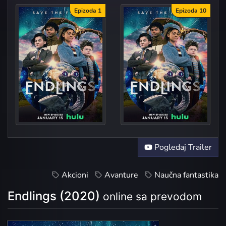
Epizoda 1
Epizoda 10
The End is the Begi...
Pogledaj Trailer
Akcioni
Avanture
Naučna fantastika
Endlings (2020)
online sa prevodom