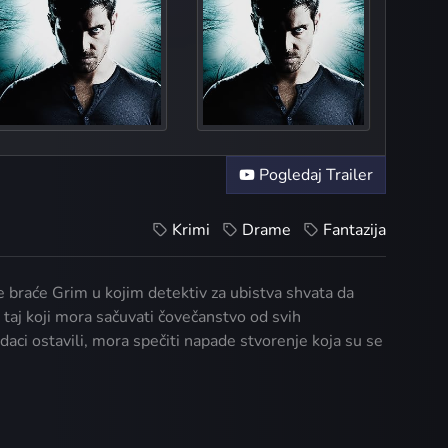
Three Coins in a F
Plumed
Island
Pogledaj Trailer
Krimi
Drame
Fantazija
ke braće Grim u kojim detektiv za ubistva shvata da
 taj koji mora sačuvati čovečanstvo od svih
aci ostavili, mora spečiti napade stvorenje koja su se