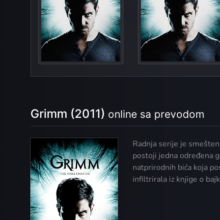
Organ
Grimm (2011)
online sa prevodom
Radnja serije je smeštena
postoji jedna određena g
natprirodnih bića koja po
infiltrirala iz knjige o b