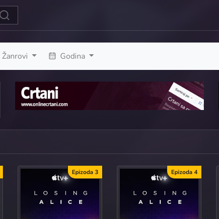
Žanrovi
Godina
Epizoda 3
Epizoda 4