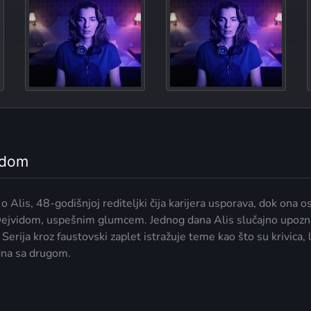
T
The Ob
odom
er o Alis, 48-godišnjoj rediteljki čija karijera usporava, dok o
 Dejvidom, uspešnim glumcem. Jednog dana Alis slučajno upoznaj
erija kroz faustovski zaplet istražuje teme kao što su krivica,
dna sa drugom.