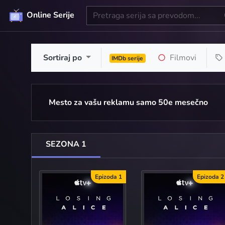
Online Serije
Sortiraj po
Filmovi
IMDb serije
Mesto za vašu reklamu samo 50e mesečno
SEZONA 1
Epizoda 1
Epizoda 2