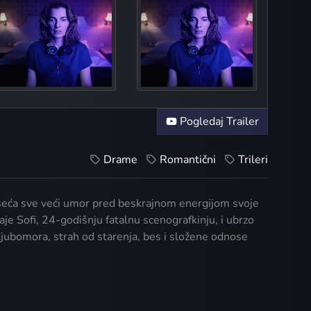
The P
The Bad
Th
Pogledaj Trailer
Drame
Romantični
Trileri
na oseća sve veći umor pred beskrajnom energijom svoje
e Sofi, 24-godišnju fatalnu scenografkinju, i ubrzo
 ljubomora, strah od starenja, bes i složene odnose