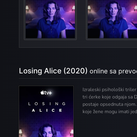
The En
Th
Losing Alice (2020)
online sa prev
Izraleski psihološki tril
tri ćerke koje odgaja sa
postaje opsednuta njom. S
koje žene mogu imati je