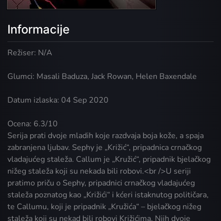
Informacije
Režiser: N/A
Glumci: Masali Baduza, Jack Rowan, Helen Baxendale
Datum izlaska: 04 Sep 2020
Ocena: 6.3/10
Serija prati dvoje mladih koje razdvaja boja kože, a spaja
zabranjena ljubav. Sephy je „Križić“, pripadnica crnačkog
vladajućeg staleža. Callum je „Kružić“, pripadnik bjelačkog
nižeg staleža koji su nekada bili robovi.<br />U seriji
pratimo priču o Sephy, pripadnici crnačkog vladajućeg
staleža poznatog kao „Križići“ i kćeri istaknutog političara,
te Callumu, koji je pripadnik „Kružića“ – bjelačkog nižeg
staleža koji su nekad bili robovi Križićima. Njih dvoje