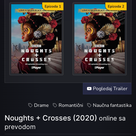
Epizoda 1
Epizoda 2
Episo
Episo
Pogledaj Trailer
Drame
Romantični
Naučna fantastika
Noughts + Crosses (2020)
online sa
prevodom