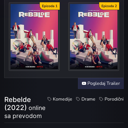
Epizoda 1
Epizoda 2
Welc
Au
Pogledaj Trailer
Rebelde
Komedije
Drame
Porodični
(2022)
online
sa prevodom