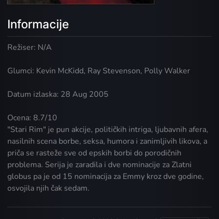
Informacije
Režiser: N/A
Glumci: Kevin McKidd, Ray Stevenson, Polly Walker
Datum izlaska: 28 Aug 2005
Ocena: 8.7/10
"Stari Rim" je pun akcije, političkih intriga, ljubavnih afera,
nasilnih scena borbe, seksa, humora i zanimljivih likova, a
priča se rasteže sve od epskih borbi do porodičnih
problema. Serija je zaradila i dve nominacije za Zlatni
globus pa je od 15 nominacija za Emmy kroz dve godine,
osvojila njih čak sedam.