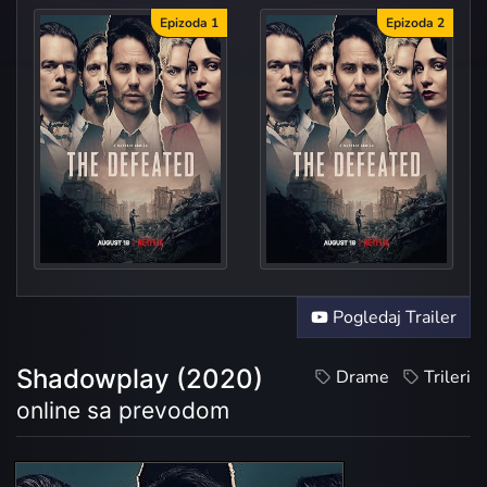
Epizoda 1
Epizoda 2
Firs
Brother of
Pogledaj Trailer
Shadowplay (2020)
Drame
Trileri
online sa prevodom