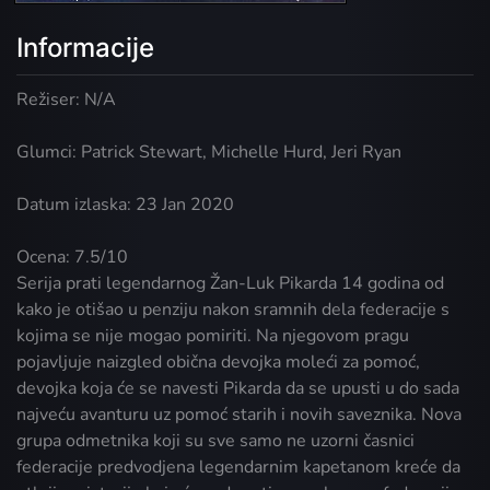
Informacije
Režiser: N/A
Glumci: Patrick Stewart, Michelle Hurd, Jeri Ryan
Datum izlaska: 23 Jan 2020
Ocena: 7.5/10
Serija prati legendarnog Žan-Luk Pikarda 14 godina od
kako je otišao u penziju nakon sramnih dela federacije s
kojima se nije mogao pomiriti. Na njegovom pragu
pojavljuje naizgled obična devojka moleći za pomoć,
devojka koja će se navesti Pikarda da se upusti u do sada
najveću avanturu uz pomoć starih i novih saveznika. Nova
grupa odmetnika koji su sve samo ne uzorni časnici
federacije predvodjena legendarnim kapetanom kreće da