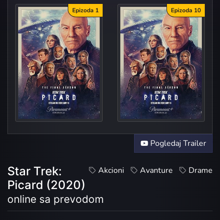
Epizoda 1
Epizoda 10
Reme
Et in Arcadia Ego,
Pogledaj Trailer
Star Trek:
Akcioni
Avanture
Drame
Picard (2020)
online sa prevodom