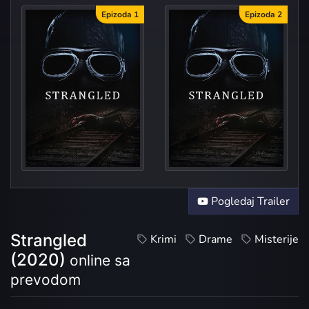
Epizoda 1
Epizoda 2
Episo
Episo
Pogledaj Trailer
Strangled
Krimi
Drame
Misterije
(2020)
online sa
prevodom