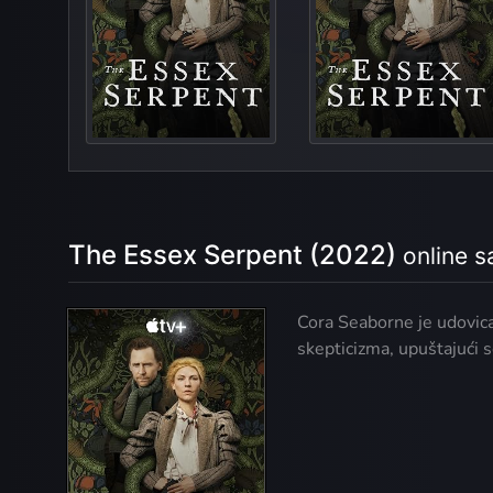
The Bla
Matters of th
The Essex Serpent (2022)
online 
Cora Seaborne je udovica 
skepticizma, upuštajući s