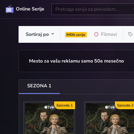
Online Serije
Sortiraj po
Filmovi
IMDb serije
Mesto za vašu reklamu samo 50e mesečno
SEZONA 1
Epizoda 1
Epizoda 2