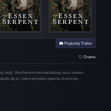
I Break
Su
Pogledaj Trailer
Drame
koj zmiji. Ona formira nesvakidašnju vezu nauke i
optuže da je i sama privukla opasno stvorenje...