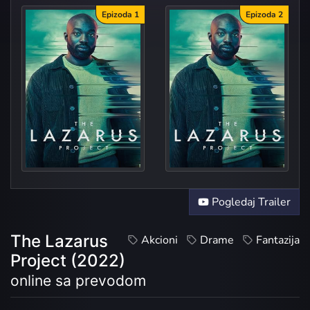
Epizoda 1
Epizoda 2
Episo
Episo
Pogledaj Trailer
The Lazarus
Akcioni
Drame
Fantazija
Project (2022)
online sa prevodom