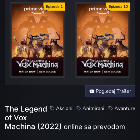
Epizoda 1
Epizoda 10
The Terror of Tal'D...
Depths of
Pogledaj Trailer
The Legend
Akcioni
Animirani
Avanture
of Vox
Machina (2022)
online sa prevodom