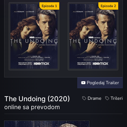
Epizoda 1
Epizoda 2
The
The
Pogledaj Trailer
The Undoing (2020)
Drame
Trileri
online sa prevodom