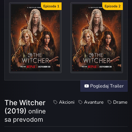
Epizoda 1
Epizoda 2
The End's Be
Fou
Pogledaj Trailer
The Witcher
Akcioni
Avanture
Drame
(2019)
online
sa prevodom