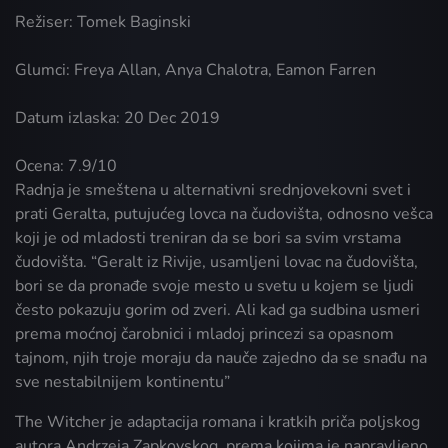
Režiser: Tomek Baginski
Glumci: Freya Allan, Anya Chalotra, Eamon Farren
Datum izlaska: 20 Dec 2019
Ocena: 7.9/10
Radnja je smeštena u alternativni srednjovekovni svet i
prati Geralta, putujućeg lovca na čudovišta, odnosno vešca
koji je od mladosti treniran da se bori sa svim vrstama
čudovišta. “Geralt iz Rivije, usamljeni lovac na čudovišta,
bori se da pronađe svoje mesto u svetu u kojem se ljudi
često pokazuju gorim od zveri. Ali kad ga sudbina usmeri
prema moćnoj čarobnici i mladoj princezi sa opasnom
tajnom, njih troje moraju da nauče zajedno da se snađu na
sve nestabilnijem kontinentu”
The Witcher je adaptacija romana i kratkih priča poljskog
autora Andrzeja Zapkovskog, prema kojima je napravljeno