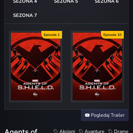
SEZONA 4
SEZONA 5
SEZONA 6
SEZONA 7
Epizoda 1
Epizoda 10
The
Pogledaj Trailer
Agents of
Akcioni
Avanture
Drame