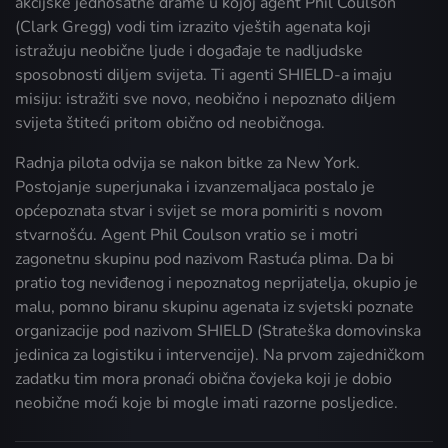
akcijske jednosatne drame u kojoj agent Phil Coulson
(Clark Gregg) vodi tim izrazito vještih agenata koji
istražuju neobične ljude i događaje te nadljudske
sposobnosti diljem svijeta. Ti agenti SHIELD-a imaju
misiju: istražiti sve novo, neobično i nepoznato diljem
svijeta štiteći pritom obično od neobičnoga.
Radnja pilota odvija se nakon bitke za New York.
Postojanje superjunaka i izvanzemaljaca postalo je
općepoznata stvar i svijet se mora pomiriti s novom
stvarnošću. Agent Phil Coulson vratio se i motri
zagonetnu skupinu pod nazivom Rastuća plima. Da bi
pratio tog neviđenog i nepoznatog neprijatelja, okupio je
malu, pomno biranu skupinu agenata iz svjetski poznate
organizacije pod nazivom SHIELD (Strateška domovinska
jedinica za logistiku i intervencije). Na prvom zajedničkom
zadatku tim mora pronaći obična čovjeka koji je dobio
neobične moći koje bi mogle imati razorne posljedice.