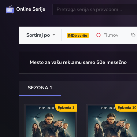
Online Serije
Sortiraj po
Filmovi
IMDb serije
Mesto za vašu reklamu samo 50e mesečno
SEZONA 1
Epizoda 1
Epizoda 10