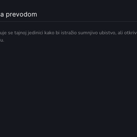
 sa prevodom
e se tajnoj jedinici kako bi istražio sumnjivo ubistvo, ali otkri
du.