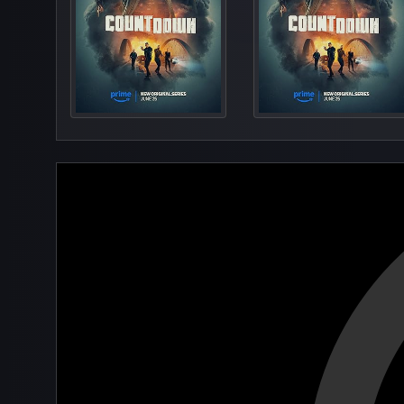
Teeth in t
The Muzz