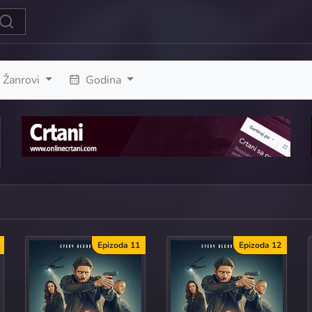
Žanrovi
Godina
Epizoda 11
Epizoda 12