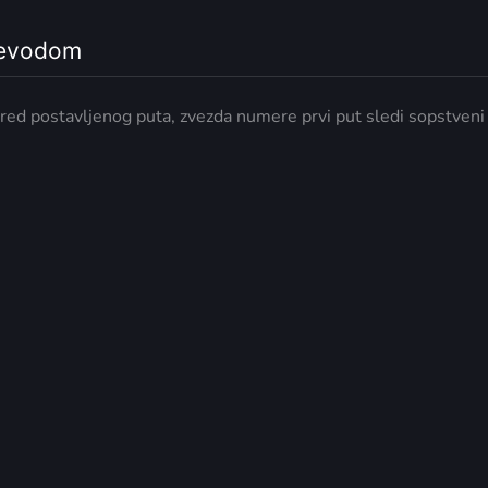
revodom
apred postavljenog puta, zvezda numere prvi put sledi sopstveni