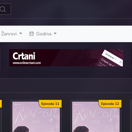
Žanrovi
Godina
Epizoda 11
Epizoda 12