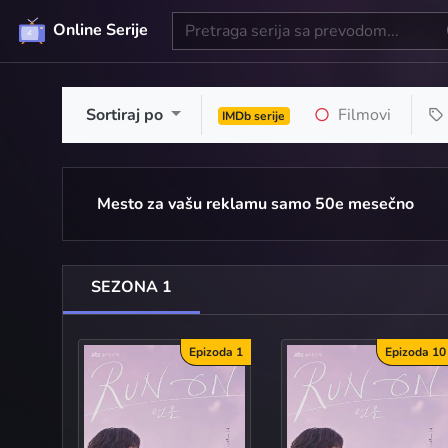
Online Serije
Sortiraj po
Filmovi
IMDb serije
Mesto za vašu reklamu samo 50e mesečno
SEZONA 1
Epizoda 1
Epizoda 10