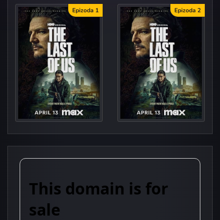
Epizoda 1
Epizoda 2
When You're Lost in...
I