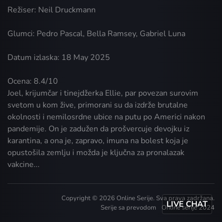
Režiser: Neil Druckmann
Glumci: Pedro Pascal, Bella Ramsey, Gabriel Luna
Datum izlaska: 18 May 2025
Ocena: 8.4/10
Joel, krijumčar i tinejdžerka Ellie, par povezan surovim
svetom u kom žive, primorani su da izdrže brutalne
okolnosti i nemilosrdne ubice na putu po Americi nakon
pandemije. On je zadužen da prošvercuje devojku iz
karantina, a ona je, zapravo, imuna na bolest koja je
opustošila zemlju i možda je ključna za pronalazak
vakcine...
Copyright © 2026 Online Serije. Sva prava zadržana.
LIVE CHAT
Serije sa prevodom
Online serije 2024