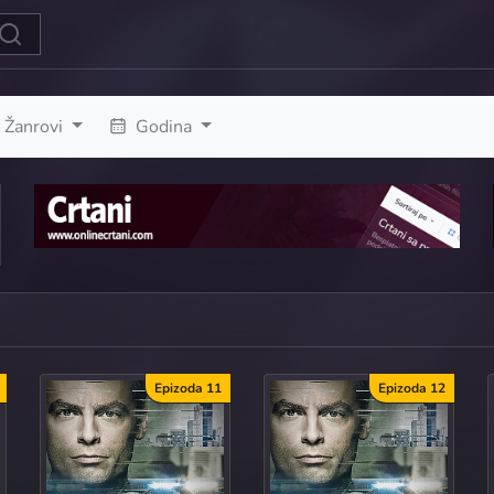
Žanrovi
Godina
Epizoda 11
Epizoda 12