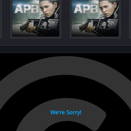
Pandor
R