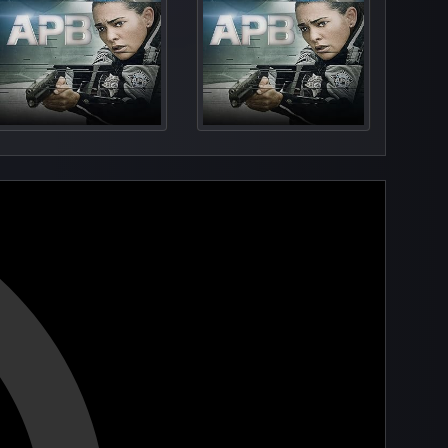
Personal
Hate of C
Sign