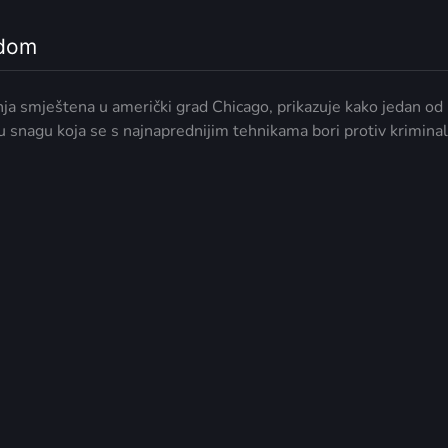
odom
adnja smještena u američki grad Chicago, prikazuje kako jedan od 
ku snagu koja se s najnaprednijim tehnikama bori protiv krimina